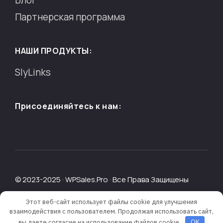
Партнерская программа
НАШИ ПРОДУКТЫ:
SlyLinks
Присоединяйтесь к нам:
©
2023-
2025
·
WPSales.Pro · Все Права Защищены
Политика конфиденциальности
|
Пользовательское
Этот веб-сайт использует файлы cookie для улучшения
соглашение
взаимодействия с пользователем. Продолжая использовать сайт,
вы даете согласие на использование файлов cookie.
OK